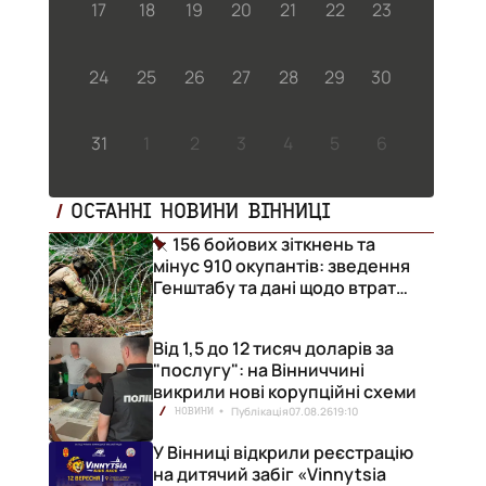
17
18
19
20
21
22
23
24
25
26
27
28
29
30
31
1
2
3
4
5
6
ОСТАННІ НОВИНИ ВІННИЦІ
156 бойових зіткнень та
мінус 910 окупантів: зведення
Генштабу та дані щодо втрат
ворога за добу
Від 1,5 до 12 тисяч доларів за
"послугу": на Вінниччині
викрили нові корупційні схеми
Публікація
07.08.26
19:10
НОВИНИ
У Вінниці відкрили реєстрацію
на дитячий забіг «Vinnytsia