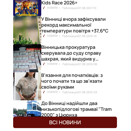
Kids Race 2026»
Публікація
07.08.26
17:10
НОВИНИ
У Вінниці вчора зафіксували
рекорд максимальної
температури повітря +37,6°С
Публікація
07.08.26
16:19
НОВИНИ
Вінницька прокуратура
скерувала до суду справу
шахрая, який видурив у
вінничанки 154 тисячі гривень
Публікація
07.08.26
16:08
НОВИНИ
В'язання для початківців: з
чого почати та що зв'язати
своїми руками
Публікація
07.08.26
15:29
НОВИНИ
До Вінниці надійшли два
низькопідлогові трамваї "Tram
2000" з Цюриха
Публікація
07.08.26
15:25
НОВИНИ
ВСІ НОВИНИ