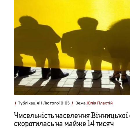
Публікація
11 Лютого
10:05
Вежа,
Юлія Плахтій
Чисельність населення Вінницької о
скоротилась на майже 14 тисяч