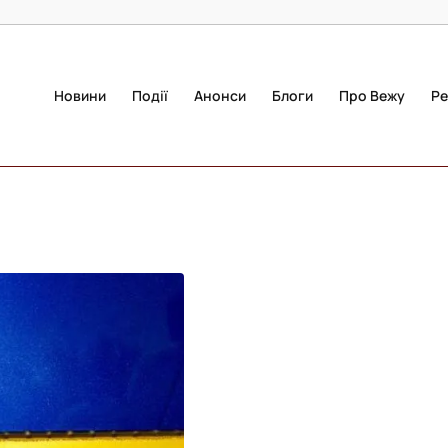
Новини
Події
Анонси
Блоги
Про Вежу
Ре