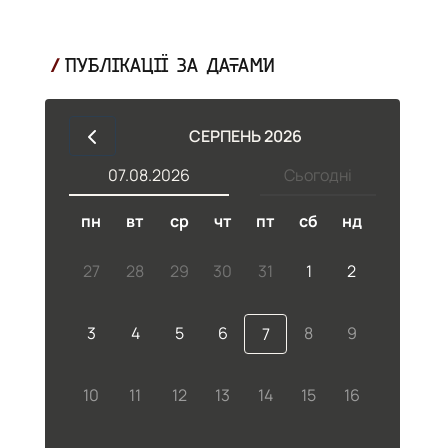
ПУБЛІКАЦІЇ ЗА ДАТАМИ
СЕРПЕНЬ 2026
07.08.2026
Сьогодні
пн
вт
ср
чт
пт
сб
нд
27
28
29
30
31
1
2
3
4
5
6
8
9
7
42
10
11
12
13
14
15
16