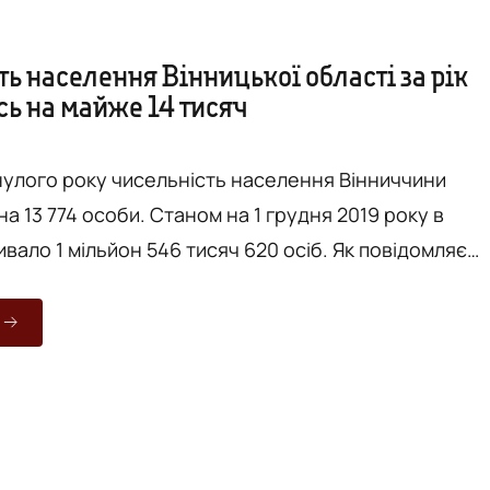
ь населення Вінницької області за рік
сь на майже 14 тисяч
улого року чисельність населення Вінниччини
а 13 774 особи. Станом на 1 грудня 2019 року в
 1 мільйон 546 тисяч 620 осіб. Як повідомляє
вління статистики у Вінницькій області, зменшення
селення області відбулося з двох причин. Зокрема
природного скорочення" (кількість людей
 11 132 особи) та міграційного скорочення (на 2 6
ч...