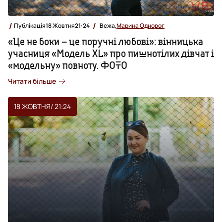
Публікація
18 Жовтня
21:24
Вежа,
Марина Однорог
«Це не боки – це поручні любові»: вінницька
учасниця «Модель XL» про пишнотілих дівчат і
«модельну» повноту. ФОТО
Читати більше
18 ЖОВТНЯ
/ 21:24