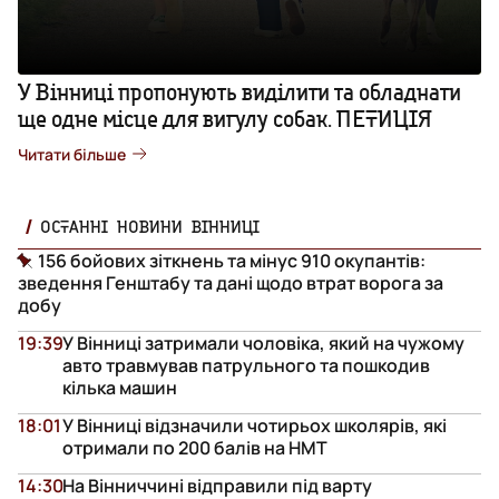
У Вінниці пропонують виділити та обладнати
ще одне місце для вигулу собак. ПЕТИЦІЯ
Читати більше
ОСТАННІ НОВИНИ ВІННИЦІ
156 бойових зіткнень та мінус 910 окупантів:
зведення Генштабу та дані щодо втрат ворога за
добу
19:39
У Вінниці затримали чоловіка, який на чужому
авто травмував патрульного та пошкодив
кілька машин
18:01
У Вінниці відзначили чотирьох школярів, які
отримали по 200 балів на НМТ
14:30
На Вінниччині відправили під варту