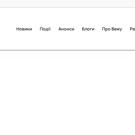
Новини
Події
Анонси
Блоги
Про Вежу
Ре