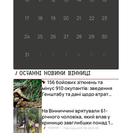
17
18
19
20
21
22
23
24
25
26
27
28
29
30
31
1
2
3
4
5
6
ОСТАННІ НОВИНИ ВІННИЦІ
156 бойових зіткнень та
мінус 910 окупантів: зведення
Генштабу та дані щодо втрат
ворога за добу
На Вінниччині врятували 61-
річного чоловіка, який впав у
криницю завглибшки понад 15
метрів
Публікація
09.08.26
15:00
НОВИНИ