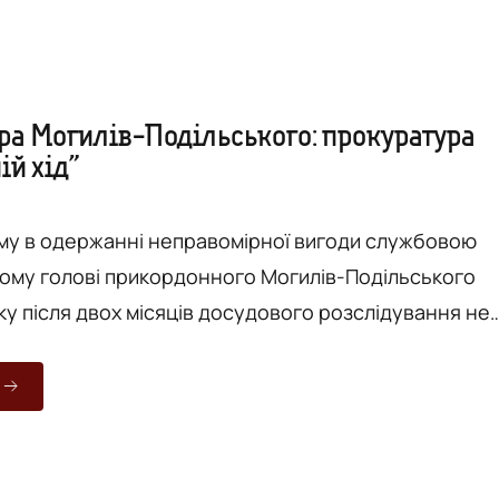
ра Могилів-Подільського: прокуратура
ій хід”
у в одержанні неправомірної вигоди службовою
ому голові прикордонного Могилів-Подільського
ку після двох місяців досудового розслідування не
побіжного заходу. Як повідомила Vежі одна
оцесу, підозрюваний Бровко днями вийшов на роботу
буває під нічним домашнім арештом. Ухвалою
ді Вінницького міського суду відсторонення мало
ві...