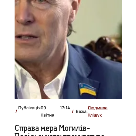
Публікація
09
17:14
Людмила
Вежа,
Квітня
Кліщук
Справа мера Могилів-