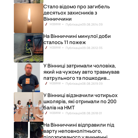
Стало відомо про загибель
десятьох захисників з
Вінниччини
Публікація
09.08.26
14:39
НОВИНИ
На Вінниччині минулої доби
сталось 11 пожеж
Публікація
09.08.26
12:35
НОВИНИ
У Вінниці затримали чоловіка,
який на чужому авто травмував
патрульного та пошкодив
кілька машин
Публікація
08.08.26
19:39
НОВИНИ
У Вінниці відзначили чотирьох
школярів, які отримали по 200
балів на НМТ
Публікація
08.08.26
18:01
НОВИНИ
На Вінниччині відправили під
варту неповнолітнього,
підозрюваного у вчиненні