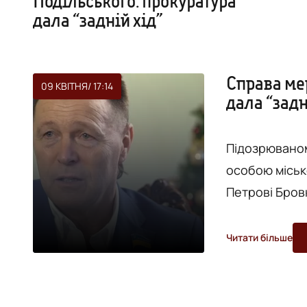
Подільського: прокуратура
дала “задній хід”
Справа ме
09 КВІТНЯ
/ 17:14
дала “задн
Підозрюваном
особою міськ
Петрові Бров
продовжували міру за
зі сторін пр
Читати більше
та вже не пере
слідчого суд
тривати до 8 к