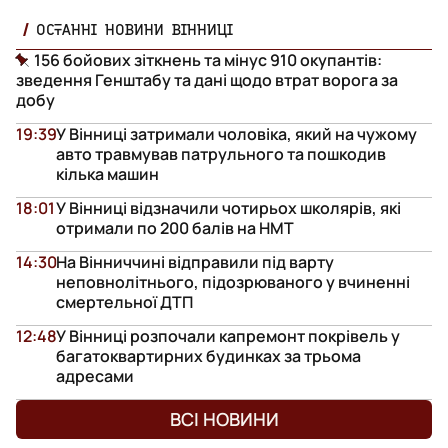
ОСТАННІ НОВИНИ ВІННИЦІ
156 бойових зіткнень та мінус 910 окупантів:
зведення Генштабу та дані щодо втрат ворога за
добу
19:39
У Вінниці затримали чоловіка, який на чужому
авто травмував патрульного та пошкодив
кілька машин
18:01
У Вінниці відзначили чотирьох школярів, які
отримали по 200 балів на НМТ
14:30
На Вінниччині відправили під варту
неповнолітнього, підозрюваного у вчиненні
смертельної ДТП
12:48
У Вінниці розпочали капремонт покрівель у
багатоквартирних будинках за трьома
адресами
ВСІ НОВИНИ