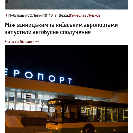
Публікація
02 Липня
10:40
Вежа,
В'ячеслав Луцков
Між вінницьким та київським аеропортами
запустили автобусне сполучення
Читати більше