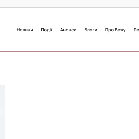
Новини
Події
Анонси
Блоги
Про Вежу
Ре