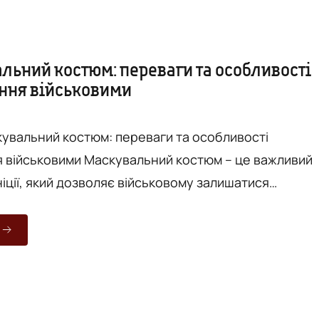
льний костюм: переваги та особливості
ння військовими
 військовими Маскувальний костюм – це важливий
іції, який дозволяє військовому залишатися
 у складних умовах. Його перевага зумовлена
тися з навколишнім середовищем. Наприклад,
вальний зимовий ЗСУ може зробити бійця практич
 снігу, що є критично важливим для виконання
ань та збереження його...