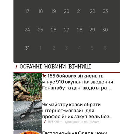
17
18
19
20
21
22
23
24
25
26
27
28
29
30
31
1
2
3
4
5
6
ОСТАННІ НОВИНИ ВІННИЦІ
156 бойових зіткнень та
мінус 910 окупантів: зведення
Генштабу та дані щодо втрат
ворога за добу
Як майстру краси обрати
інтернет-магазин для
професійних закупівель без
ризику переплат
Публікація
06.08.26
21:23
НОВИНИ
Гастрономічна Одеса: чому