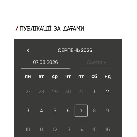
ПУБЛІКАЦІЇ ЗА ДАТАМИ
СЕРПЕНЬ 2026
07.08.2026
Сьогодні
пн
вт
ср
чт
пт
сб
нд
27
28
29
30
31
1
2
но
3
4
5
6
8
9
7
10
11
12
13
14
15
16