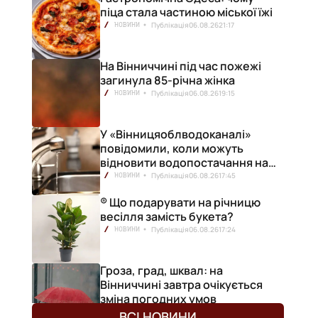
піца стала частиною міської їжі
Публікація
06.08.26
21:17
НОВИНИ
На Вінниччині під час пожежі
загинула 85-річна жінка
Публікація
06.08.26
19:15
НОВИНИ
У «Вінницяоблводоканалі»
повідомили, коли можуть
відновити водопостачання на
лівобережжі міста
Публікація
06.08.26
17:45
НОВИНИ
® Що подарувати на річницю
весілля замість букета?
Публікація
06.08.26
17:24
НОВИНИ
Гроза, град, шквал: на
Вінниччині завтра очікується
зміна погодних умов
Публікація
06.08.26
17:13
НОВИНИ
ВСІ НОВИНИ