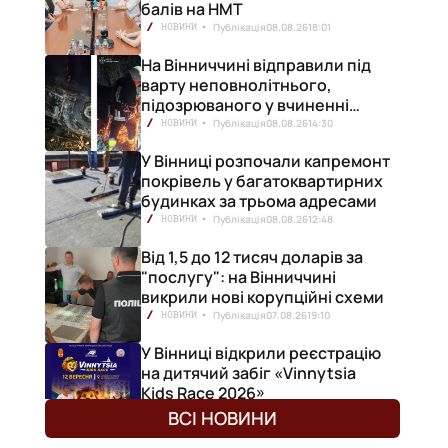
балів на НМТ
Публікація
08.08.26
18:01
НОВИНИ
На Вінниччині відправили під
варту неповнолітнього,
підозрюваного у вчиненні
смертельної ДТП
Публікація
08.08.26
14:30
НОВИНИ
У Вінниці розпочали капремонт
покрівель у багатоквартирних
будинках за трьома адресами
Публікація
08.08.26
12:48
НОВИНИ
Від 1,5 до 12 тисяч доларів за
"послугу": на Вінниччині
викрили нові корупційні схеми
Публікація
07.08.26
19:10
НОВИНИ
У Вінниці відкрили реєстрацію
на дитячий забіг «Vinnytsia
Kids Race 2026»
Публікація
07.08.26
17:10
НОВИНИ
ВСІ НОВИНИ