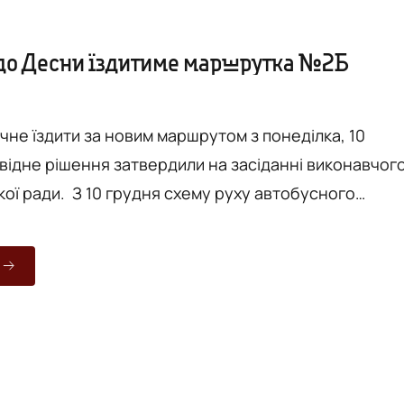
 до Десни їздитиме маршрутка №2Б
чне їздити за новим маршрутом з понеділка, 10
овідне рішення затвердили на засіданні виконавчог
я схему руху автобусного
ального користування в режимі маршрутного таксі
льна – вул. Сергія Зулінського» продовжено до смт
ляють на сайті Вінницької міської ради. Тепер
го маршруту становитиме 12,9 км: Пл. Шкільна – вул