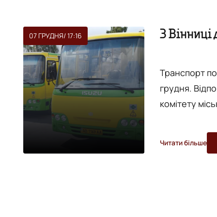
З Вінниці
07 ГРУДНЯ
/ 17:16
Транспорт по
грудня. Відп
комітету міської ради. З 10 грудн
маршруту заг
№2Б «пл. Шкі
Читати більше
Десна, повідом
довжина всьо
Молод...