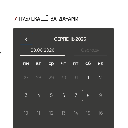
ПУБЛІКАЦІЇ ЗА ДАТАМИ
СЕРПЕНЬ 2026
08.08.2026
Сьогодні
о
пн
вт
ср
чт
пт
сб
нд
27
28
29
30
31
1
2
.
3
4
5
6
7
9
8
.
10
11
12
13
14
15
16