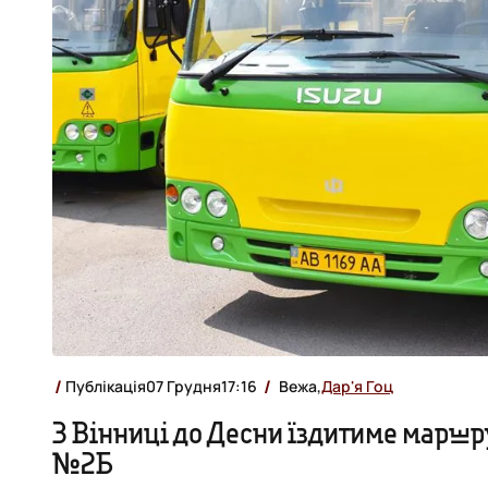
Публікація
07 Грудня
17:16
Вежа,
Дар'я Гоц
З Вінниці до Десни їздитиме маршр
№2Б