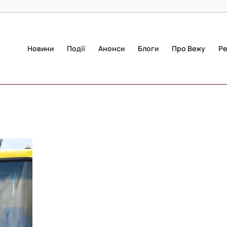
Новини
Події
Анонси
Блоги
Про Вежу
Ре