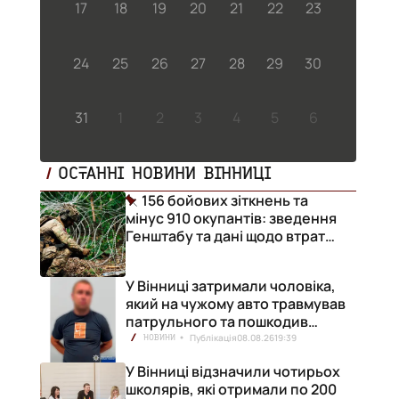
17
18
19
20
21
22
23
24
25
26
27
28
29
30
31
1
2
3
4
5
6
ОСТАННІ НОВИНИ ВІННИЦІ
156 бойових зіткнень та
мінус 910 окупантів: зведення
Генштабу та дані щодо втрат
ворога за добу
У Вінниці затримали чоловіка,
який на чужому авто травмував
патрульного та пошкодив
кілька машин
Публікація
08.08.26
19:39
НОВИНИ
У Вінниці відзначили чотирьох
школярів, які отримали по 200