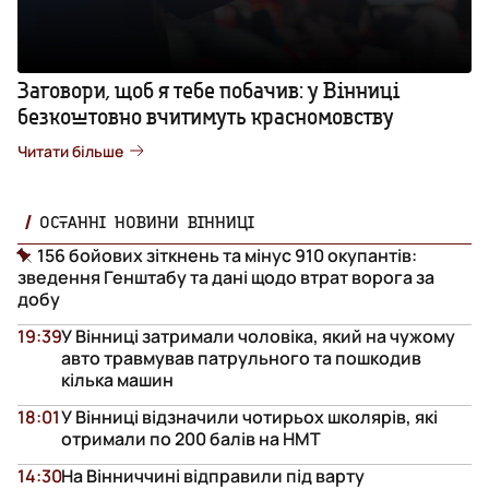
Заговори, щоб я тебе побачив: у Вінниці
безкоштовно вчитимуть красномовству
Читати більше
ОСТАННІ НОВИНИ ВІННИЦІ
156 бойових зіткнень та мінус 910 окупантів:
зведення Генштабу та дані щодо втрат ворога за
добу
19:39
У Вінниці затримали чоловіка, який на чужому
авто травмував патрульного та пошкодив
кілька машин
18:01
У Вінниці відзначили чотирьох школярів, які
отримали по 200 балів на НМТ
14:30
На Вінниччині відправили під варту