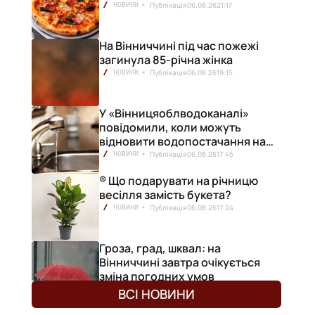
Публікація
06.08.26
21:17
НОВИНИ
На Вінниччині під час пожежі
загинула 85-річна жінка
Публікація
06.08.26
19:15
НОВИНИ
У «Вінницяоблводоканалі»
повідомили, коли можуть
відновити водопостачання на
лівобережжі міста
Публікація
06.08.26
17:45
НОВИНИ
® Що подарувати на річницю
весілля замість букета?
Публікація
06.08.26
17:24
НОВИНИ
Гроза, град, шквал: на
Вінниччині завтра очікується
зміна погодних умов
Публікація
06.08.26
17:13
НОВИНИ
ВСІ НОВИНИ