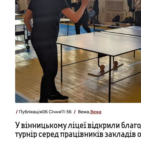
Публікація
06 Січня
11:56
Вежа,
Вежа
У вінницькому ліцеї відкрили благ
турнір серед працівників закладів 