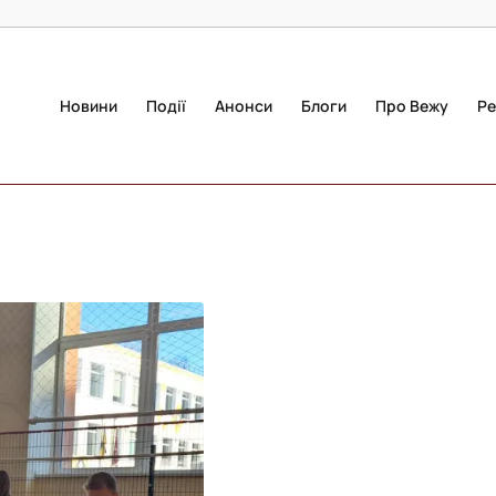
Новини
Події
Анонси
Блоги
Про Вежу
Ре