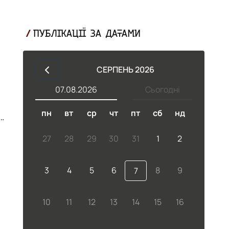
ПУБЛІКАЦІЇ ЗА ДАТАМИ
СЕРПЕНЬ 2026
07.08.2026
Сьогодні
пн
вт
ср
чт
пт
сб
нд
и.
27
28
29
30
31
1
2
3
4
5
6
8
9
7
10
11
12
13
14
15
16