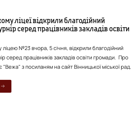
кому ліцеї відкрили благодійний
урнір серед працівників закладів освіти
 ліцею №23 вчора, 5 січня, відкрили благодійний
ір серед працівників закладів освіти громади. Про
 "Вежа" з посиланям на сайт Вінницької міської рад
ходять у благодійному форматі. Так, кожен учасник
вільний внесок, а зібрані кошти спрямують на
 запитів військових. Йдеться, що частина
брали участь у турнірах, а сьогодні служать у ла...