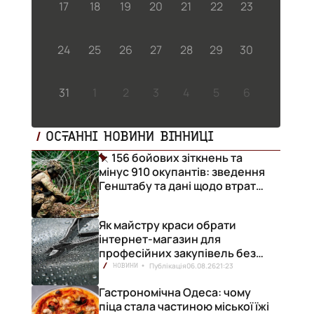
17
18
19
20
21
22
23
24
25
26
27
28
29
30
31
1
2
3
4
5
6
ОСТАННІ НОВИНИ ВІННИЦІ
156 бойових зіткнень та
мінус 910 окупантів: зведення
Генштабу та дані щодо втрат
ворога за добу
Як майстру краси обрати
інтернет-магазин для
професійних закупівель без
ризику переплат
Публікація
06.08.26
21:23
НОВИНИ
Гастрономічна Одеса: чому
піца стала частиною міської їжі