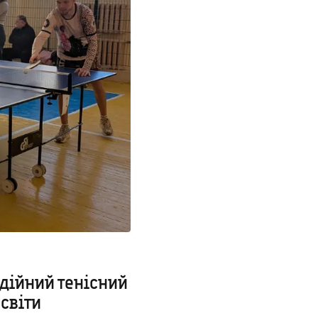
одійний тенісний
освіти