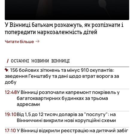
У Вінниці батькам розкажуть, як розпізнати і
попередити наркозалежність дітей
Читати більше
ОСТАННІ НОВИНИ ВІННИЦІ
156 бойових зіткнень та мінус 910 окупантів:
зведення Генштабу та дані щодо втрат ворога за
добу
12:48
У Вінниці розпочали капремонт покрівель у
багатоквартирних будинках за трьома
адресами
19:10
Від 1,5 до 12 тисяч доларів за "послугу": на
Вінниччині викрили нові корупційні схеми
17:10
У Вінниці відкрили реєстрацію на дитячий забіг