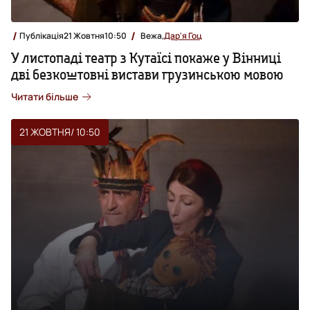
Публікація
21 Жовтня
10:50
Вежа,
Дар'я Гоц
У листопаді театр з Кутаїсі покаже у Вінниці
дві безкоштовні вистави грузинською мовою
Читати більше
21 ЖОВТНЯ
/ 10:50