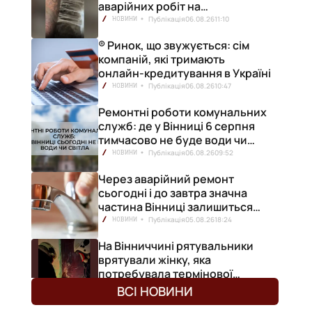
аварійних робіт на
водопровідній станції
Публікація
06.08.26
11:10
НОВИНИ
® Ринок, що звужується: сім
компаній, які тримають
онлайн-кредитування в Україні
Публікація
06.08.26
10:47
НОВИНИ
Ремонтні роботи комунальних
служб: де у Вінниці 6 серпня
тимчасово не буде води чи
світла
Публікація
06.08.26
09:52
НОВИНИ
Через аварійний ремонт
сьогодні і до завтра значна
частина Вінниці залишиться
без води
Публікація
05.08.26
18:24
НОВИНИ
На Вінниччині рятувальники
врятували жінку, яка
потребувала термінової
медичної допомоги
Публікація
05.08.26
18:08
НОВИНИ
ВСІ НОВИНИ