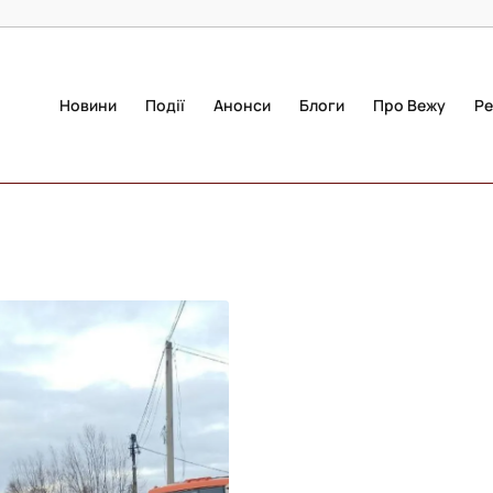
Новини
Події
Анонси
Блоги
Про Вежу
Ре