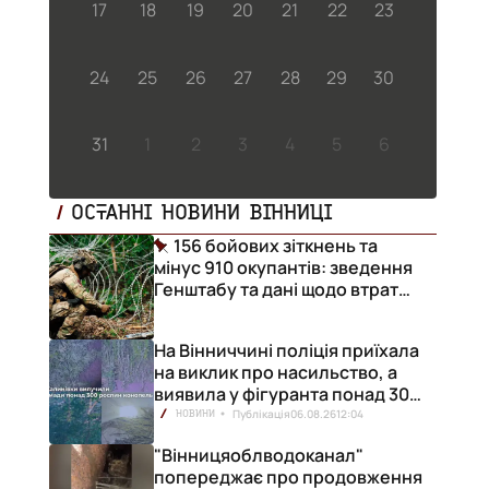
17
18
19
20
21
22
23
24
25
26
27
28
29
30
31
1
2
3
4
5
6
ОСТАННІ НОВИНИ ВІННИЦІ
156 бойових зіткнень та
мінус 910 окупантів: зведення
Генштабу та дані щодо втрат
ворога за добу
На Вінниччині поліція приїхала
на виклик про насильство, а
виявила у фігуранта понад 300
конопель
Публікація
06.08.26
12:04
НОВИНИ
"Вінницяоблводоканал"
попереджає про продовження