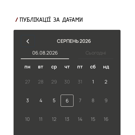
ПУБЛІКАЦІЇ ЗА ДАТАМИ
СЕРПЕНЬ 2026
06.08.2026
Сьогодні
пн
вт
ср
чт
пт
сб
нд
ь.
27
28
29
30
31
1
2
о
3
4
5
7
8
9
6
10
11
12
13
14
15
16