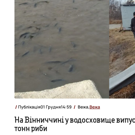
Публікація
01 Грудня
14:59
Вежа,
Вежа
На Вінниччині у водосховище випус
тонн риби