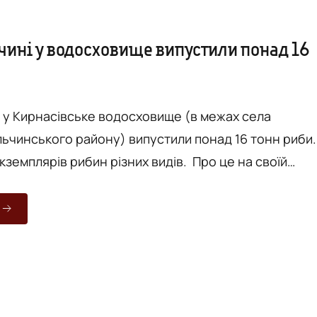
чині у водосховище випустили понад 16
і у Кирнасівське водосховище (в межах села
льчинського району) випустили понад 16 тонн риби.
кземплярів рибин різних видів. Про це на своїй
інці повідомляє Вінницький рибоохоронний патрул
одосховища відбулося 26 – 27 листопада в межах
а Тульчинського району Вінницької області. Так, д
випущено 16 500 кг (95 тисяч екземплярів)
овстолоб...