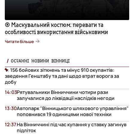
® Маскувальний костюм: переваги та
особливості використання військовими
Читати більше
ОСТАННІ НОВИНИ ВІННИЦІ
156 бойових зіткнень та мінус 910 окупантів:
зведення Генштабу та дані щодо втрат ворога за
добу
14:03
Рятувальники Вінниччини чотири рази
залучалися до ліквідації наслідків негоди
13:30
Автопарк "Вінницького шляхового управління"
поповнився 19 одиницями нової техніки
12:37
На Вінниччині під час купання у ставку загинув
підліток