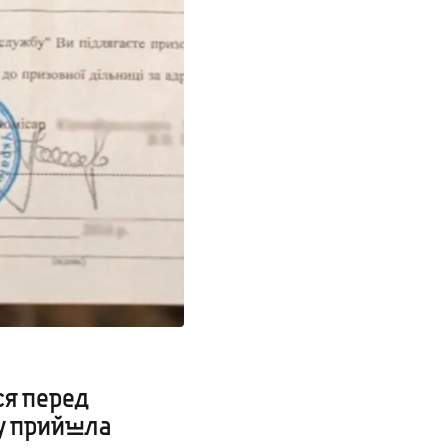
ся перед
му прийшла