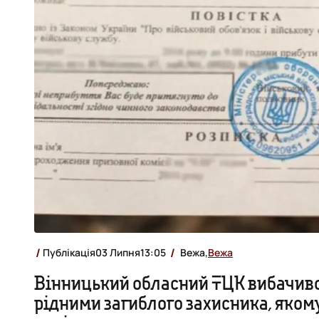
Публікація
03 Липня
13:05
Вежа,
Вежа
Вінницький обласний ТЦК вибачив
рідними загиблого захисника, яко