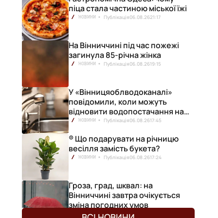
піца стала частиною міської їжі
Публікація
06.08.26
21:17
НОВИНИ
На Вінниччині під час пожежі
загинула 85-річна жінка
Публікація
06.08.26
19:15
НОВИНИ
У «Вінницяоблводоканалі»
повідомили, коли можуть
відновити водопостачання на
лівобережжі міста
Публікація
06.08.26
17:45
НОВИНИ
® Що подарувати на річницю
весілля замість букета?
Публікація
06.08.26
17:24
НОВИНИ
Гроза, град, шквал: на
Вінниччині завтра очікується
зміна погодних умов
Публікація
06.08.26
17:13
НОВИНИ
ВСІ НОВИНИ