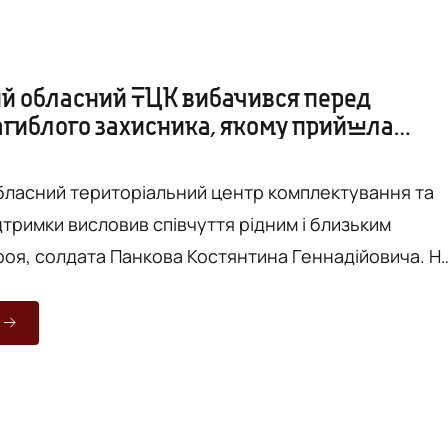
й обласний ТЦК вибачився перед
агиблого захисника, якому прийшла
бласний територіальний центр комплектування та
дтримки висловив співчуття рідним і близьким
роя, солдата Панкова Костянтина Геннадійовича. Н
ку. Про це повідомляє "Вежа" з
 допис Вінницького обласного ТЦК та СП. Це
лідок технічного збою в автоматизованій системі
 генерує повістки на основі наявних баз даних.
наслідок ...