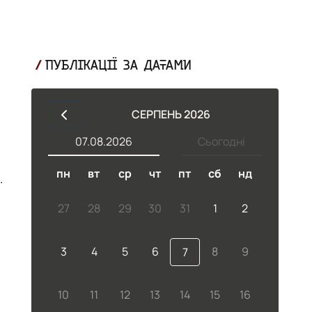
ПУБЛІКАЦІЇ ЗА ДАТАМИ
СЕРПЕНЬ 2026
07.08.2026
Сьогодні
пн
вт
ср
чт
пт
сб
нд
а
27
28
29
30
31
1
2
3
4
5
6
8
9
7
10
11
12
13
14
15
16