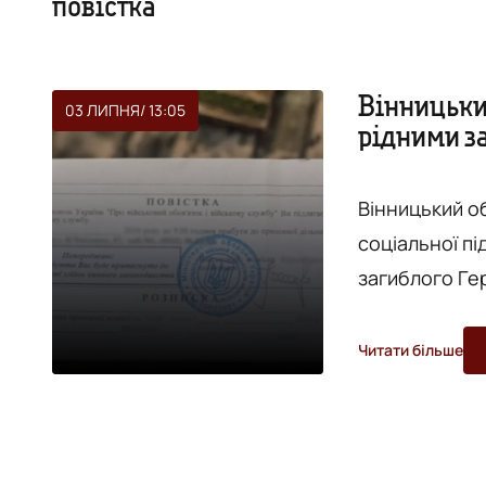
повістка
Вінницьки
03 ЛИПНЯ
/ 13:05
рідними з
повістка
Вінницький о
соціальної пі
загиблого Ге
його ім'я надіслали повіст
посиланням на
Читати більше
сталося внас
«Оберіг», яка
Йдеться, що у