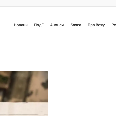
Новини
Події
Анонси
Блоги
Про Вежу
Ре