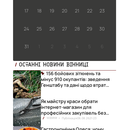
17
18
19
20
21
22
23
24
25
26
27
28
29
30
31
1
2
3
4
5
6
ОСТАННІ НОВИНИ ВІННИЦІ
156 бойових зіткнень та
мінус 910 окупантів: зведення
Генштабу та дані щодо втрат
ворога за добу
Як майстру краси обрати
інтернет-магазин для
професійних закупівель без
ризику переплат
Публікація
06.08.26
21:23
НОВИНИ
Гастрономічна Одеса: чому