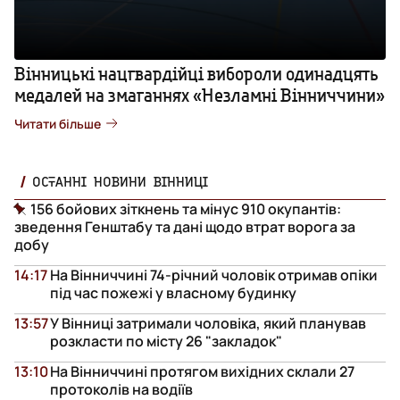
Вінницькі нацгвардійці вибороли одинадцять
медалей на змаганнях «Незламні Вінниччини»
Читати більше
ОСТАННІ НОВИНИ ВІННИЦІ
156 бойових зіткнень та мінус 910 окупантів:
зведення Генштабу та дані щодо втрат ворога за
добу
14:17
На Вінниччині 74-річний чоловік отримав опіки
під час пожежі у власному будинку
13:57
У Вінниці затримали чоловіка, який планував
розкласти по місту 26 "закладок"
13:10
На Вінниччині протягом вихідних склали 27
протоколів на водіїв