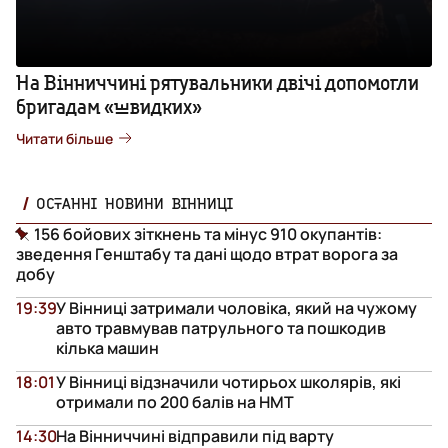
На Вінниччині рятувальники двічі допомогли
бригадам «швидких»
Читати більше
ОСТАННІ НОВИНИ ВІННИЦІ
156 бойових зіткнень та мінус 910 окупантів:
зведення Генштабу та дані щодо втрат ворога за
добу
19:39
У Вінниці затримали чоловіка, який на чужому
авто травмував патрульного та пошкодив
кілька машин
18:01
У Вінниці відзначили чотирьох школярів, які
отримали по 200 балів на НМТ
14:30
На Вінниччині відправили під варту