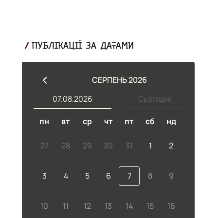
ПУБЛІКАЦІЇ ЗА ДАТАМИ
СЕРПЕНЬ 2026
07.08.2026
Сьогодні
пн
вт
ср
чт
пт
сб
нд
27
28
29
30
31
1
2
м
3
4
5
6
8
9
7
10
11
12
13
14
15
16