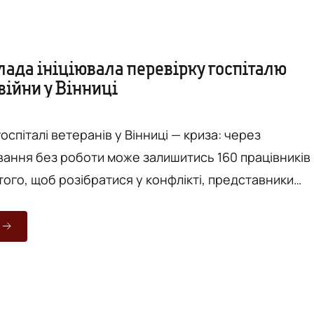
лада ініціювала перевірку госпіталю
війни у Вінниці
госпіталі ветеранів у Вінниці — криза: через
ання без роботи може залишитись 160 працівників
того, щоб розібратися у конфлікті, представники
 громадських організацій звернулись до обласної
околовим та головою облдержадміністрації Сергіє
у понеділок, 19 липня. - Директор медзакладу