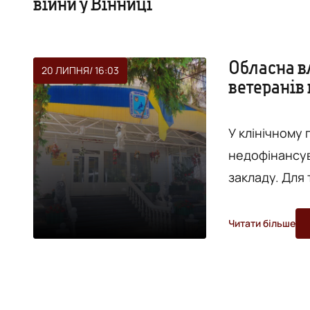
війни у Вінниці
Обласна в
20 ЛИПНЯ
/ 16:03
ветеранів 
У клінічному 
недофінансув
закладу. Для 
ветеранських
влади. Зустріч ветеранської спільноти з головою обласної ради
Читати більше
Вячеславом С
Борзовим відбулась 
обл...