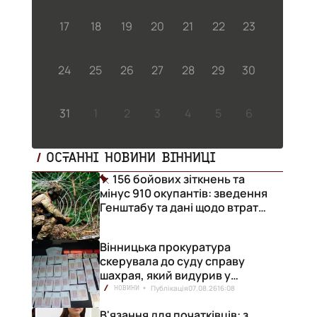
17
18
19
20
21
22
23
24
25
26
27
28
29
30
31
1
2
3
4
5
6
ОСТАННІ НОВИНИ ВІННИЦІ
156 бойових зіткнень та
мінус 910 окупантів: зведення
Генштабу та дані щодо втрат
ворога за добу
Вінницька прокуратура
скерувала до суду справу
шахрая, який видурив у
вінничанки 154 тисячі гривень
Публікація
07.08.26
16:08
НОВИНИ
В'язання для початківців: з