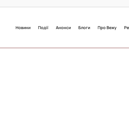
Новини
Події
Анонси
Блоги
Про Вежу
Ре