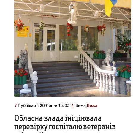
Публікація
20 Липня
16:03
Вежа,
Вежа
Обласна влада ініціювала
перевірку госпіталю ветеранів