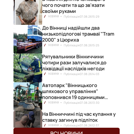
чого почати та що зв'язати
своїми руками
Публікація
07.08.26
15:29
НОВИНИ
До Вінниці надійшли два
низькопідлогові трамваї "Tram
2000" з Цюриха
Публікація
07.08.26
15:25
НОВИНИ
Рятувальники Вінниччини
чотири рази залучалися до
ліквідації наслідків негоди
Публікація
07.08.26
14:03
НОВИНИ
Автопарк "Вінницького
шляхового управління"
поповнився 19 одиницями
нової техніки
Публікація
07.08.26
13:30
НОВИНИ
На Вінниччині під час купання у
ставку загинув підліток
Публікація
07.08.26
12:37
НОВИНИ
ВСІ НОВИНИ