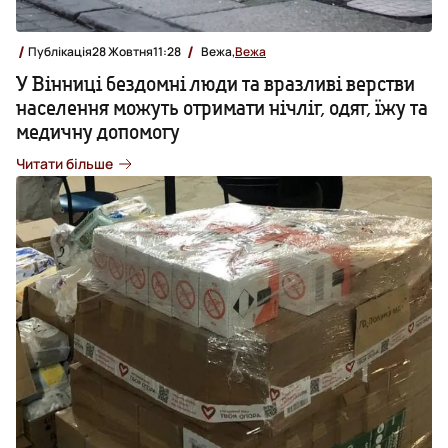
Публікація
28 Жовтня
11:28
Вежа,
Вежа
У Вінниці бездомні люди та вразливі верстви
населення можуть отримати нічліг, одяг, їжу та
медичну допомогу
Читати більше