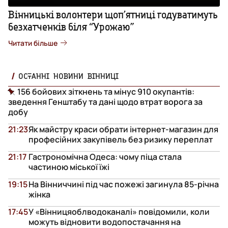
Вінницькі волонтери щоп’ятниці годуватимуть
безхатченків біля “Урожаю”
Читати більше
ОСТАННІ НОВИНИ ВІННИЦІ
156 бойових зіткнень та мінус 910 окупантів:
зведення Генштабу та дані щодо втрат ворога за
добу
21:23
Як майстру краси обрати інтернет-магазин для
професійних закупівель без ризику переплат
21:17
Гастрономічна Одеса: чому піца стала
частиною міської їжі
19:15
На Вінниччині під час пожежі загинула 85-річна
жінка
17:45
У «Вінницяоблводоканалі» повідомили, коли
можуть відновити водопостачання на