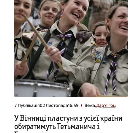
Публікація
02 Листопада
15:49
Вежа,
Дар'я Гоц
У Вінниці пластуни з усієї країни
обиратимуть Гетьманича і