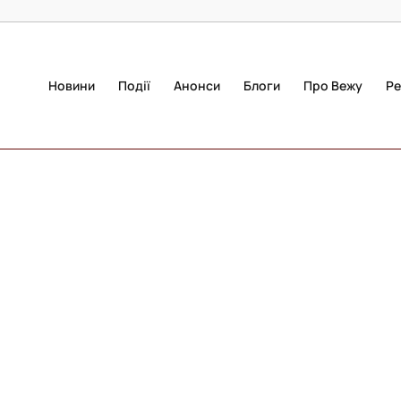
Новини
Події
Анонси
Блоги
Про Вежу
Ре