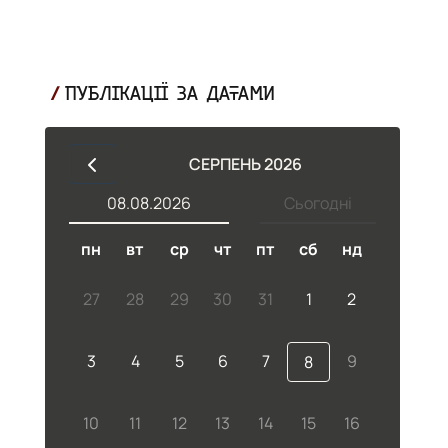
ПУБЛІКАЦІЇ ЗА ДАТАМИ
СЕРПЕНЬ 2026
08.08.2026
Сьогодні
пн
вт
ср
чт
пт
сб
нд
27
28
29
30
31
1
2
а.
3
4
5
6
7
9
8
10
11
12
13
14
15
16