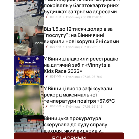
покрівель у багатоквартирних
будинках за трьома адресами
Публікація
08.08.26
12:48
НОВИНИ
Від 1,5 до 12 тисяч доларів за
"послугу": на Вінниччині
викрили нові корупційні схеми
Публікація
07.08.26
19:10
НОВИНИ
У Вінниці відкрили реєстрацію
на дитячий забіг «Vinnytsia
Kids Race 2026»
Публікація
07.08.26
17:10
НОВИНИ
У Вінниці вчора зафіксували
рекорд максимальної
температури повітря +37,6°С
Публікація
07.08.26
16:19
НОВИНИ
Вінницька прокуратура
скерувала до суду справу
шахрая, який видурив у
вінничанки 154 тисячі гривень
Публікація
07.08.26
16:08
НОВИНИ
ВСІ НОВИНИ