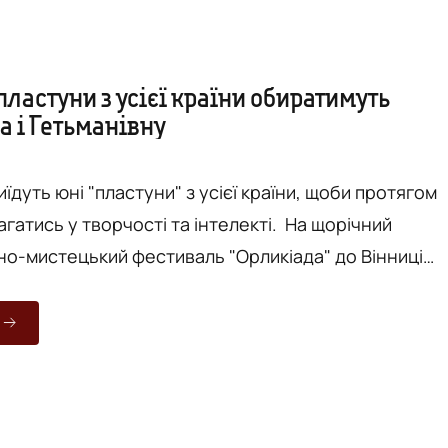
пластуни з усієї країни обиратимуть
а і Гетьманівну
иїдуть юні "пластуни" з усієї країни, щоби протягом
агатись у творчості та інтелекті. На щорічний
но-мистецький фестиваль "Орликіада" до Вінниці
же 150 учасників з різних міст України. Традиційно
тематичним і цьогоріч основною темою обрали
 Триватиме скаутський фестиваль з 3 до 5 листопад
магатимуться в інтелектуальних та творчих
і...