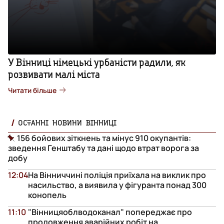
У Вінниці німецькі урбаністи радили, як
розвивати малі міста
Читати більше
ОСТАННІ НОВИНИ ВІННИЦІ
156 бойових зіткнень та мінус 910 окупантів:
зведення Генштабу та дані щодо втрат ворога за
добу
12:04
На Вінниччині поліція приїхала на виклик про
насильство, а виявила у фігуранта понад 300
конопель
11:10
"Вінницяоблводоканал" попереджає про
продовження аварійних робіт на