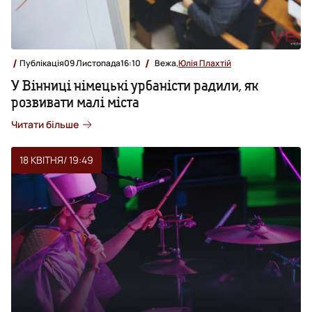
Публікація
09 Листопада
16:10
Вежа,
Юлія Плахтій
У Вінниці німецькі урбаністи радили, як
розвивати малі міста
Читати більше
18 КВІТНЯ
/ 19:49