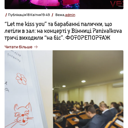
Публікація
18 Квітня
19:49
Вежа,
admin
“Let me kiss you” та барабанні палички, що
летіли в зал: на концерті у Вінниці Panivalkova
тричі виходили “на біс”. ФОТОРЕПОРТАЖ
Читати більше