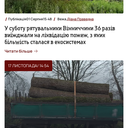
Публікація
01 Серпня
15:48
Вежа,
Діана Праведна
У суботу рятувальники Вінниччини 36 разів
виїжджали на ліквідацію пожеж, з яких
більшість сталася в екосистемах
Читати більше
17 ЛИСТОПАДА
/ 14:54