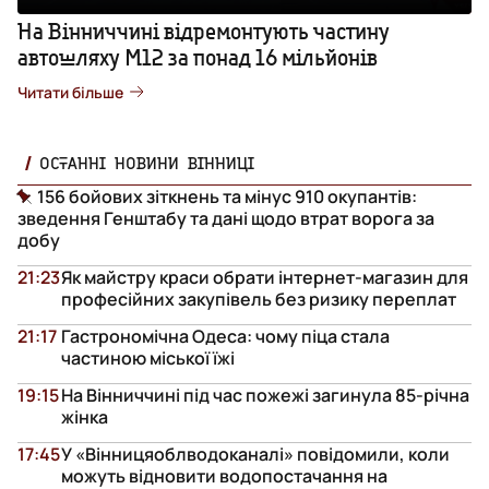
На Вінниччині відремонтують частину
автошляху М12 за понад 16 мільйонів
Читати більше
ОСТАННІ НОВИНИ ВІННИЦІ
156 бойових зіткнень та мінус 910 окупантів:
зведення Генштабу та дані щодо втрат ворога за
добу
21:23
Як майстру краси обрати інтернет-магазин для
професійних закупівель без ризику переплат
21:17
Гастрономічна Одеса: чому піца стала
частиною міської їжі
19:15
На Вінниччині під час пожежі загинула 85-річна
жінка
17:45
У «Вінницяоблводоканалі» повідомили, коли
можуть відновити водопостачання на