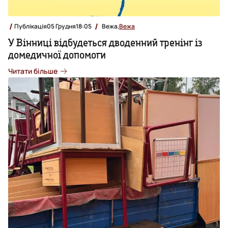
Публікація
05 Грудня
18:05
Вежа,
Вежа
У Вінниці відбудеться дводенний тренінг із
домедичної допомоги
Читати більше