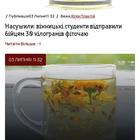
Публікація
03 Липня
11:32
Вежа,
Юлія Плахтій
Насушили: вінницькі студенти відправили
бійцям 30 кілограмів фіточаю
Читати більше
03 ЛИПНЯ
/ 11:32