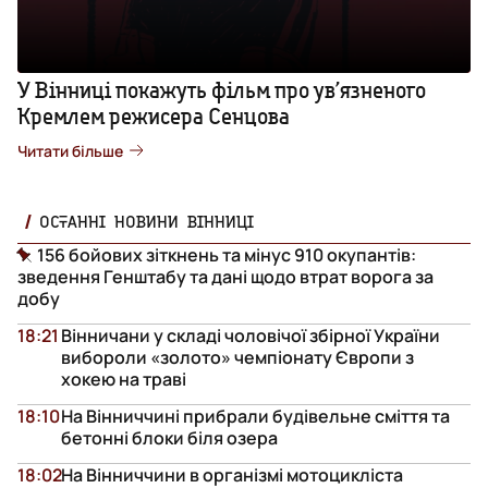
У Вінниці покажуть фільм про ув’язненого
Кремлем режисера Сенцова
Читати більше
ОСТАННІ НОВИНИ ВІННИЦІ
156 бойових зіткнень та мінус 910 окупантів:
зведення Генштабу та дані щодо втрат ворога за
добу
18:21
Вінничани у складі чоловічої збірної України
вибороли «золото» чемпіонату Європи з
хокею на траві
18:10
На Вінниччині прибрали будівельне сміття та
бетонні блоки біля озера
18:02
На Вінниччини в організмі мотоцикліста