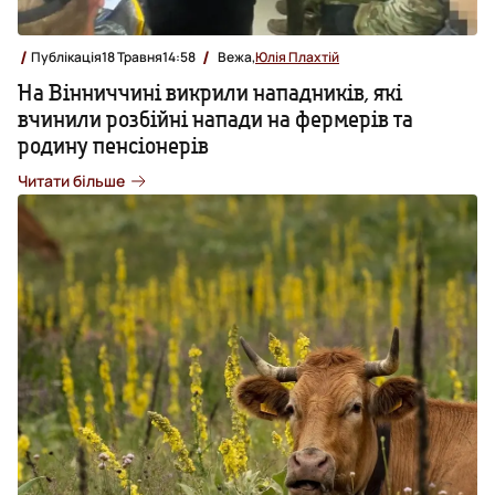
Публікація
18 Травня
14:58
Вежа,
Юлія Плахтій
На Вінниччині викрили нападників, які
вчинили розбійні напади на фермерів та
родину пенсіонерів
Читати більше