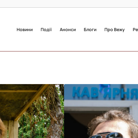
Новини
Події
Анонси
Блоги
Про Вежу
Ре