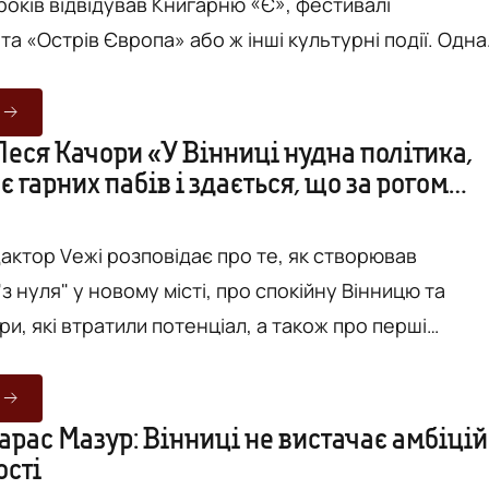
 років відвідував Книгарню «Є», фестивалі
та «Острів Європа» або ж інші культурні події. Одна
о, що у 2005 році він переїхав з Мукачева у пошуках
тичності, а тепер щоразу показує наше місто сотням
і поетів, журналістів і культурних менеджерів. Він
Леся Качори «У Вінниці нудна політика,
є гарних пабів і здається, що за рогом
любити Вінницю та передає це іншим. З кожним рок
»
актор Vежі розповідає про те, як створював
з нуля" у новому місті, про спокійну Вінницю та
и, які втратили потенціал, а також про перші
нашого міста і яким воно стало згодом. З кожним
ниці переїздить все більше людей, котрі змінюють
говорять про комфорт, про можливості, розвиток та
рас Мазур: Вінниці не вистачає амбіцій 
ості
я зізнаються місту в коханні та щиро радіють, що