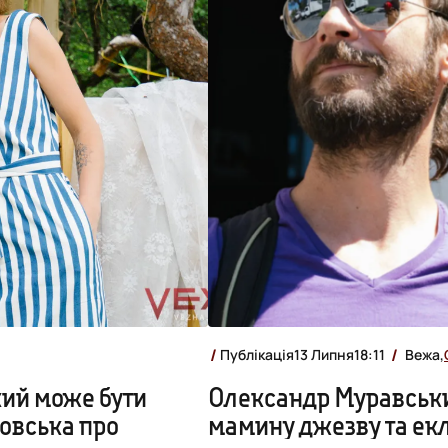
Публікація
13 Липня
18:11
Вежа,
який може бути
Олександр Муравськи
овська про
мамину джезву та ек