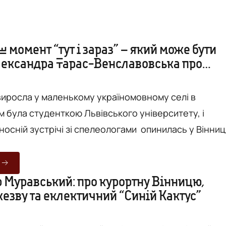
ш момент “тут і зараз” – який може бути
Олександра Тарас-Венславовська про
lai” та “солодке повітря”
иросла у маленькому україномовному селі в
м була студенткою Львівського університету, і
осній зустрічі зі спелеологами опинилась у Вінниці
мається унікальними культурними проектами. З
 до Вінниці переїздить все більше людей, котрі
то. Вони говорять про комфорт, про можливості,
 Муравський: про курортну Вінницю,
езву та еклектичний “Синій Кактус”
атишок, щодня зізнаються місту у коханні та щиро
інили міс...