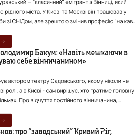
равський — "класичний" емігрант з Вінниці, який
 рідного міста. У Києві та Москві він працював у
би зі СНІДом, але зрештою змінив професію "на кав
решкод відкрив свою першу арт-кав'ярню вже в
лені
 та про очікування та реальність “Синього Кактусу”
олодимир Бакум: «Навіть мешкаючи в
чуваю себе вінничанином»
ерой нашої рубрики "Емігранти/іммігранти"
рав...
 був актором театру Садовського, якому ніколи не
і ролі, а в Києві - сам вирішує, хто гратиме головну
тійного вінничанина,
 мотивуючий Київ та режисерську кар'єру розповіда
рубрики емігранти/імігранти Володимир Бакум. З
 до Вінниці переїздить все більше людей, котрі
ков: про “заводський” Кривий Ріг,