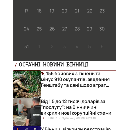
17
18
19
20
21
22
23
у"
24
25
26
27
28
29
30
31
1
2
3
4
5
6
ОСТАННІ НОВИНИ ВІННИЦІ
156 бойових зіткнень та
мінус 910 окупантів: зведення
Генштабу та дані щодо втрат
ворога за добу
Від 1,5 до 12 тисяч доларів за
є
"послугу": на Вінниччині
викрили нові корупційні схеми
Публікація
07.08.26
19:10
НОВИНИ
У Вінниці відкрили реєстрацію