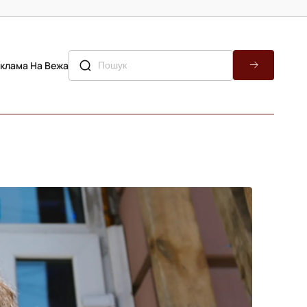
клама На Вежа