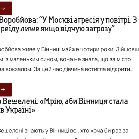
 в Чернівцях та Миколаєві, чоловік знову переїхав
 очолив Вінницький муніципальний центр інновацій. 
Воробйова: “У Москві агресія у повітрі. З
ереїду лише якщо відчую загрозу”
 до Вінниці переїздить все більше людей, котрі
о...
робйова живе у Вінниці майже чотири роки. Зійшов
м із маленьким сином, вона не знала, що за місто
а вокзалом. За цей час дівчина встигла відкрити
 вивчення іноземних мов, розлучитися, ідеально
їнську та полюбити Вінницю. З кожним роком до
здить все більше людей, котрі змінюють місто. Вони
 Вешелені: «Мрію, аби Вінниця стала
в Україні»
 комфорт, про можливості, розвиток та затишок,
...
шелені знають у Вінниці всі, хто хоча би раз за