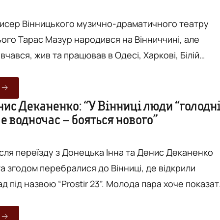
 прожи...
исер Вінницького музично-драматичного театру
ього Тарас Мазур народився на Вінниччині, але
вчався, жив та працював в Одесі, Харкові, Білій
ю Криму Тарас не залишився
театрі, а почав шукати нове місце роботи і ці
нули його знову до Вінниці. З кожним роком до
нис Деканенко: “У Вінниці люди “голодн
ле водночас – бояться нового”
здить все більше людей, котрі змінюють місто. Вони
комф...
ісля переїзду з Донецька Інна та Денис Деканенко
та згодом перебралися до Вінниці, де відкрили
д під назвою “Prostir 23”. Молода пара хоче показат
що нового не потрібно боятися і що заклади можуть
строномії, один