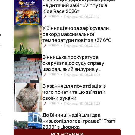
на дитячий забіг «Vinnytsia
Kids Race 2026»
Публікація
07.08.26
17:10
НОВИНИ
У Вінниці вчора зафіксували
о
рекорд максимальної
температури повітря +37,6°С
Публікація
07.08.26
16:19
НОВИНИ
Вінницька прокуратура
скерувала до суду справу
шахрая, який видурив у
з
вінничанки 154 тисячі гривень
Публікація
07.08.26
16:08
НОВИНИ
В'язання для початківців: з
чого почати та що зв'язати
своїми руками
Публікація
07.08.26
15:29
НОВИНИ
а
До Вінниці надійшли два
низькопідлогові трамваї "Tram
2000" з Цюриха
Публікація
07.08.26
15:25
НОВИНИ
ВСІ НОВИНИ