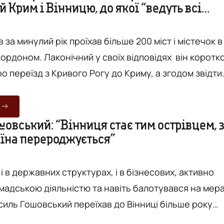
Крим і Вінницю, до якої “ведуть всі
то. Вони говорять про комфорт, про можливості,
 за минулий рік проїхав більше 200 міст і містечок в
 кордоном. Лаконічний у своїх відповідях він коротк
о переїзд з Кривого Рогу до Криму, а згодом звідти
 також міркує про те, чому в країні не розвиваються
каві туристичні місця. З кожним роком до Вінниці
е більше людей, котрі змінюють місто. Вони
овський: “Вінниця стає тим острівцем, 
аїна перероджується”
комфорт, про можливості, розвиток та затишок,...
і в державних структурах, і в бізнесових, активно
мадською діяльністю та навіть балотувався на мер
силь Гошовський переїхав до Вінниці більше року
вже була друга зустріч із нашим містом.