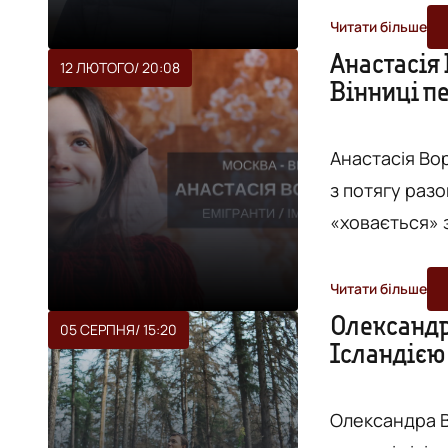
Попрацювавши
Читати більше
до Вінниці та
Анастасія 
12 ЛЮТОГО
/ 20:08
Вінниці п
кожним роком
змінюють міст
Анастасія Во
з потягу разо
«ховається» з
власну школу
вивчити укра
Читати більше
Вінниці переї
Олександр
05 СЕРПНЯ
/ 15:20
Ісландією 
говорять про
щодня зізнают
Олександра Ве