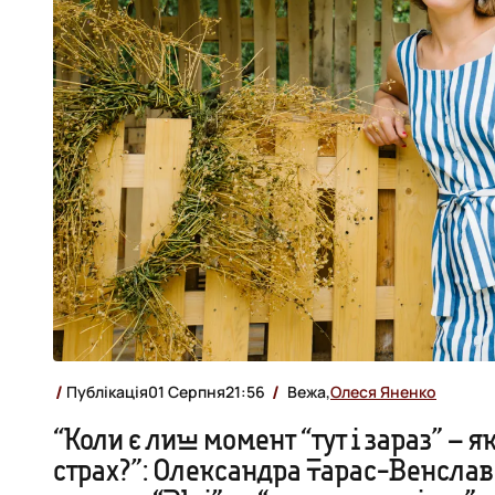
Публікація
01 Серпня
21:56
Вежа,
Олеся Яненко
“Коли є лиш момент “тут і зараз” – 
страх?”: Олександра Тарас-Венслав