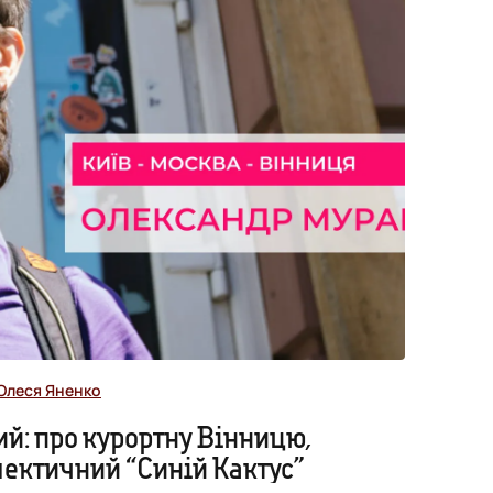
Олеся Яненко
й: про курортну Вінницю,
лектичний “Синій Кактус”