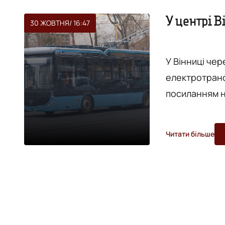
У центрі 
30 ЖОВТНЯ
/ 16:47
У Вінниці че
електротранспорту на 
посиланням на 
про наступні ділянки: - Залізничний в
Соборна, - К
Читати більше
Електромережа. Станом на 16:30 "тягучка" на С
мосту, затор
сторон...