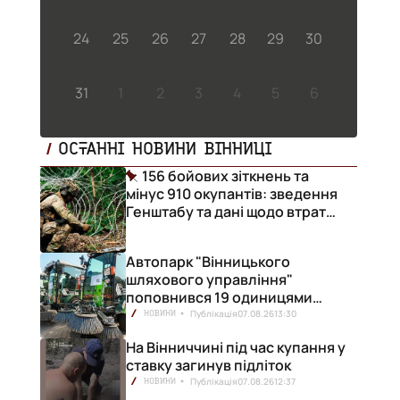
24
25
26
27
28
29
30
31
1
2
3
4
5
6
ОСТАННІ НОВИНИ ВІННИЦІ
156 бойових зіткнень та
мінус 910 окупантів: зведення
Генштабу та дані щодо втрат
ворога за добу
Автопарк "Вінницького
шляхового управління"
поповнився 19 одиницями
нової техніки
Публікація
07.08.26
13:30
НОВИНИ
На Вінниччині під час купання у
ставку загинув підліток
Публікація
07.08.26
12:37
НОВИНИ