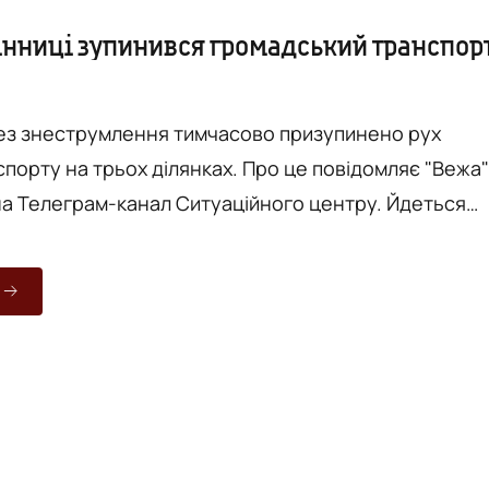
Вінниці зупинився громадський транспор
рез знеструмлення тимчасово призупинено рух
трьох ділянках. Про це повідомляє "Вежа" з
Телеграм-канал Ситуаційного центру. Йдеться
окзал — Коцюбинського —
елецька, Лебединського, Хмельницьке шосе, -
тароміському
 на Хмельницькому шосе в районі Лісопарку в обидв