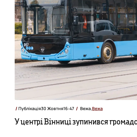
Публікація
30 Жовтня
16:47
Вежа,
Вежа
У центрі Вінниці зупинився громад