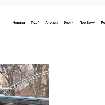
Новини
Події
Анонси
Блоги
Про Вежу
Ре