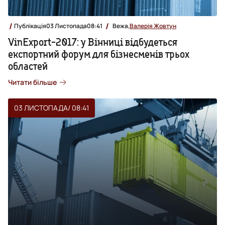
Публікація
03 Листопада
08:41
Вежа,
Валерія Жовтун
VinExport-2017: у Вінниці відбудеться
експортний форум для бізнесменів трьох
областей
Читати більше
03 ЛИСТОПАДА
/ 08:41