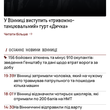
У Вінниці виступить «тривожно-
танцювальний» гурт «Дичка»
Читати більше
ОСТАННІ НОВИНИ ВІННИЦІ
156 бойових зіткнень та мінус 910 окупантів:
зведення Генштабу та дані щодо втрат ворога за
добу
19:39
У Вінниці затримали чоловіка, який на чужому
авто травмував патрульного та пошкодив
кілька машин
18:01
У Вінниці відзначили чотирьох школярів, які
отримали по 200 балів на НМТ
14:30
На Вінниччині відправили під варту