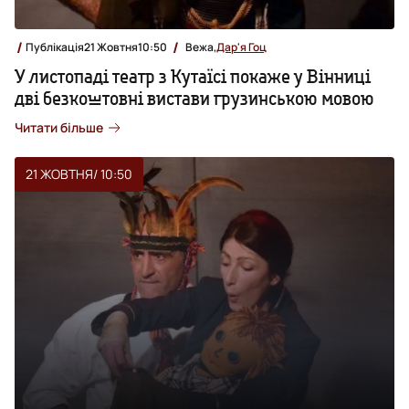
Публікація
21 Жовтня
10:50
Вежа,
Дар'я Гоц
У листопаді театр з Кутаїсі покаже у Вінниці
дві безкоштовні вистави грузинською мовою
Читати більше
21 ЖОВТНЯ
/ 10:50