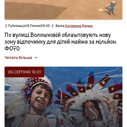
Публікація
15 Липня
09:55
Вежа,
Катерина Дядюк
По вулиці Волошковій облаштовують нову
зону відпочинку для дітей майже за мільйон.
ФОТО
Читати більше
06 СЕРПНЯ
/ 10:01