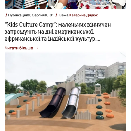
Публікація
06 Серпня
10:01
Вежа,
Катерина Дядюк
“Kids Culture Camp”: маленьких вінничан
запрошують на дні американської,
африканської та індійської культур.
ПРОГРАМА
Читати більше