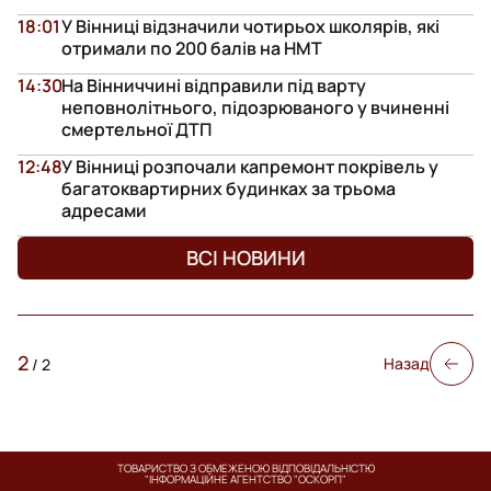
18:01
У Вінниці відзначили чотирьох школярів, які
отримали по 200 балів на НМТ
14:30
На Вінниччині відправили під варту
неповнолітнього, підозрюваного у вчиненні
смертельної ДТП
12:48
У Вінниці розпочали капремонт покрівель у
багатоквартирних будинках за трьома
адресами
ВСІ НОВИНИ
2
Назад
/
2
ТОВАРИСТВО З ОБМЕЖЕНОЮ ВІДПОВІДАЛЬНІСТЮ
"ІНФОРМАЦІЙНЕ АГЕНТСТВО "ОСКОРП"