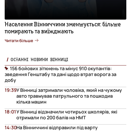
Населення Вінниччини зменшується: більше
помирають та виїжджають
Читати більше
ОСТАННІ НОВИНИ ВІННИЦІ
156 бойових зіткнень та мінус 910 окупантів:
зведення Генштабу та дані щодо втрат ворога за
добу
19:39
У Вінниці затримали чоловіка, який на чужому
авто травмував патрульного та пошкодив
кілька машин
18:01
У Вінниці відзначили чотирьох школярів, які
отримали по 200 балів на НМТ
14:30
На Вінниччині відправили під варту