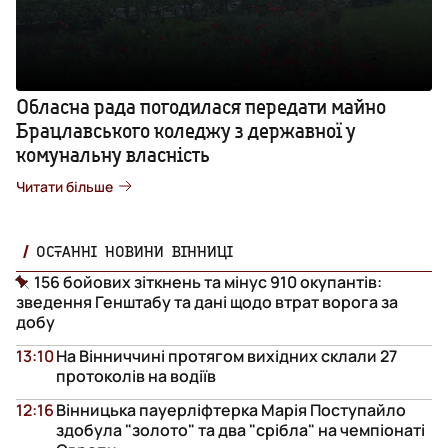
Обласна рада погодилася передати майно
Брацлавського коледжу з державної у
комунальну власність
Читати більше
ОСТАННІ НОВИНИ ВІННИЦІ
156 бойових зіткнень та мінус 910 окупантів:
зведення Генштабу та дані щодо втрат ворога за
добу
13:10
На Вінниччині протягом вихідних склали 27
протоколів на водіїв
12:16
Вінницька пауерліфтерка Марія Поступайло
здобула "золото" та два "срібла" на чемпіонаті