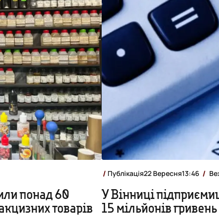
Публікація
22 Вересня
13:46
Ве
рили понад 60
У Вінниці підприєми
акцизних товарів
15 мільйонів гривень