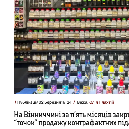
Публікація
02 Березня
16:24
Вежа,
Юлія Плахтій
На Вінниччині за п’ять місяців зак
“точок” продажу контрафактних під