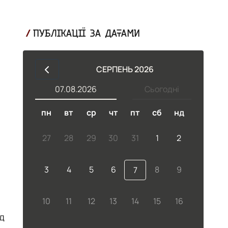
ПУБЛІКАЦІЇ ЗА ДАТАМИ
СЕРПЕНЬ 2026
07.08.2026
Сьогодні
пн
вт
ср
чт
пт
сб
нд
27
28
29
30
31
1
2
3
4
5
6
8
9
7
10
11
12
13
14
15
16
ад