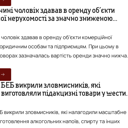
аніту на одному з родовищ у Вінницькій області. У
ині чоловік здавав в оренду об’єкти
ої нерухомості за значно зниженою
токолом Державної комісії України по запасах
лин підприємст...
 чоловік здавав в оренду об’єкти комерційної
юридичним особам та підприємцям. При цьому в
говорах зазначалась вартість оренди значно нижча
це повідомляє Вежа з посиланням
асті. Співвласник нерухомості таким
вав доходи та податкові зобов’язання. Це дало
 БЕБ викрили зловмисників, які
 виготовляли підакцизні товари у шести
илитися від сплати понад п'яти мільйонів гривень
..
Б викрили зловмисників, які налагодили масштабне
готовлення алкогольних напоїв, спирту та інших