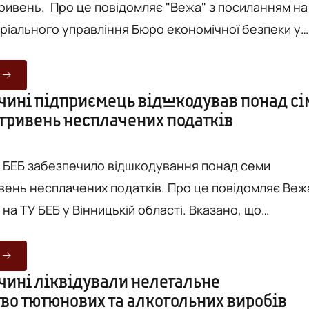
є "Вежа" з посиланням на
ріального управління Бюро економічної безпеки у
приємниця займалась
утових товарів. Як встановили під час
я, впродовж декількох років вона не декларувала
чині підприємець відшкодував понад сі
 гривень несплачених податків
х доходів, які надходили на її банківський рахунок
і БЕБ забезпечило відшкодування понад семи
сплачених податків. Про це повідомляє Вежа
ТУ БЕБ у Вінницькій області. Вказано, що
риторіального управління Бюро економічної безпе
області забезпечили відшкодування збитків,
жету місцевим підприємцем, який займається
чині ліквідували нелегальне
во тютюнових та алкогольних виробів
гівлею деревиною, будівельними матеріалами та