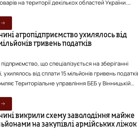
оварів на території декількох областей України.
а в низці областей, зокрема, й на Вінниччині. Про
 Вежа з посиланням на ТУ БЕБ у Київській області.
чинної групи входили 13 осіб. Фігуранти налагодил
чині агропідприємство ухилялось від
мільйонів гривень податків
зберігання та продаж фальсифікату під...
 підприємство, що спеціалізується на зберіганні
, ухилялось від сплати 15 мільйонів гривень податкі
омляє Територіальне управління БЕБ у Вінницькій
відшкодування завданих державі збитків у повному
чині викрили схему заволодіння майже
льйонами на закупівлі армійських ліжок
о правопорушення, передбаченого ч. 3 ст. 212
.