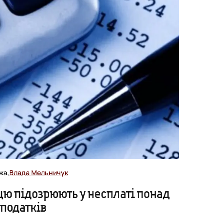
жа,
Влада Мельничук
цю підозрюють у несплаті понад
 податків