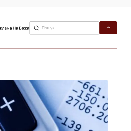
клама На Вежа