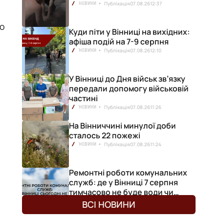
Публікація
07.08.26
12:37
НОВИНИ
во
Куди піти у Вінниці на вихідних:
афіша подій на 7-9 серпня
Публікація
07.08.26
12:10
НОВИНИ
У Вінниці до Дня військ зв’язку
передали допомогу військовій
частині
Публікація
07.08.26
11:26
НОВИНИ
На Вінниччині минулої доби
сталось 22 пожежі
Публікація
07.08.26
11:24
НОВИНИ
Ремонтні роботи комунальних
служб: де у Вінниці 7 серпня
тимчасово не буде води чи
світла
Публікація
07.08.26
09:49
НОВИНИ
ВСІ НОВИНИ