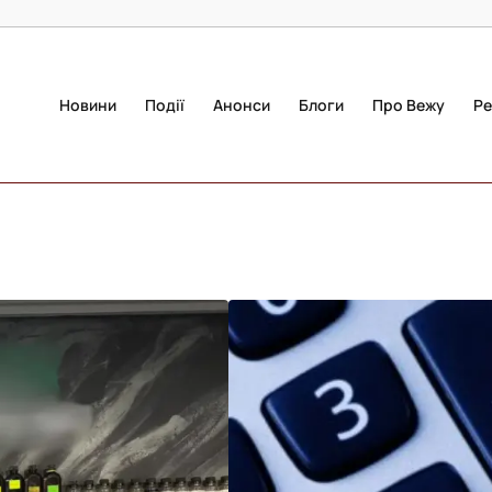
Новини
Події
Анонси
Блоги
Про Вежу
Ре