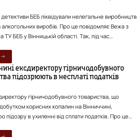
хнічним обладнан...
і детективи БЕБ ліквідували нелегальне виробницт
них виробів. Про це повідомляє Вежа з
БЕБ у Вінницькій області. Так, під час
озслідування одночасно на території області було
 обшуків за адресами проживання фігурантів, у
риміщеннях, де здійснювалося нелегальне
чині ексдиректору гірничодобувного
ва підозрюють в несплаті податків
ранспортних засобах. В результаті вилучено
иректору гірничодобувного товариства, що
добутком корисних копалин на Вінниччині,
підозру в ухиленні від сплати податків. Про це
Вежа" з посиланням на сайт Бюро економічної
ство займалось