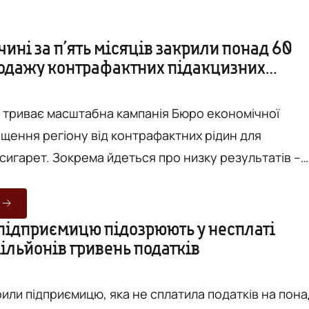
ині за п’ять місяців закрили понад 60
родажу контрафактних підакцизних
і триває масштабна кампанія Бюро економічної
ищення регіону від контрафактних рідин для
сигарет. Зокрема йдеться про низку результатів –
ї незаконного виробництва до закриття десятків
е управління Бюро економічної безпеки України у
 підприємицю підозрюють у несплаті
ільйонів гривень податків
их успіхів називають
яльності п...
рили підприємицю, яка не сплатила податків на пон