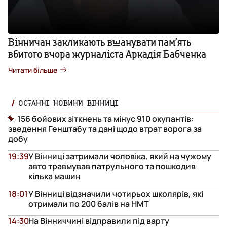
Вінничан закликають вшанувати пам’ять
вбитого вчора журналіста Аркадія Бабченка
Читати більше
ОСТАННІ НОВИНИ ВІННИЦІ
156 бойових зіткнень та мінус 910 окупантів:
зведення Генштабу та дані щодо втрат ворога за
добу
19:39
У Вінниці затримали чоловіка, який на чужому
авто травмував патрульного та пошкодив
кілька машин
18:01
У Вінниці відзначили чотирьох школярів, які
отримали по 200 балів на НМТ
14:30
На Вінниччині відправили під варту