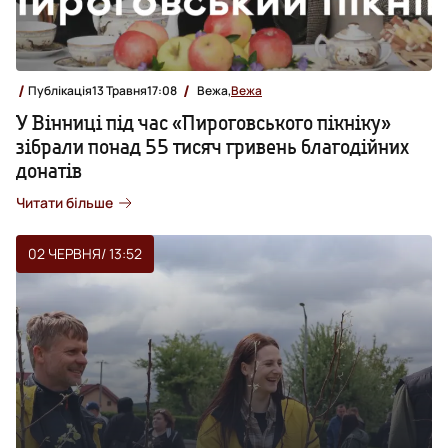
Публікація
13 Травня
17:08
Вежа,
Вежа
У Вінниці під час «Пироговського пікніку»
зібрали понад 55 тисяч гривень благодійних
донатів
Читати більше
02 ЧЕРВНЯ
/ 13:52