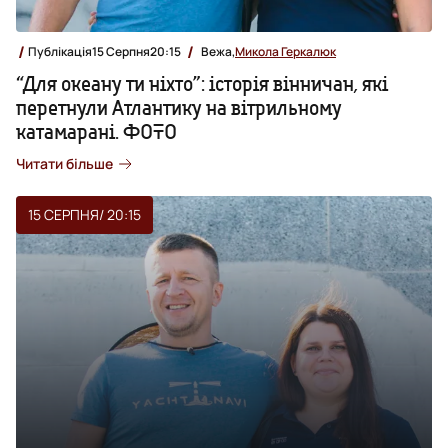
Публікація
15 Серпня
20:15
Вежа,
Микола Геркалюк
“Для океану ти ніхто”: історія вінничан, які
перетнули Атлантику на вітрильному
катамарані. ФОТО
Читати більше
15 СЕРПНЯ
/ 20:15