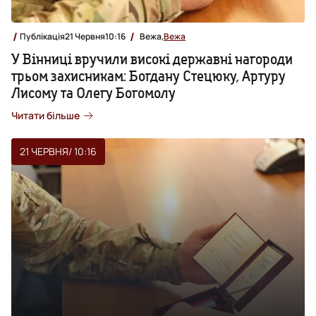
Публікація
21 Червня
10:16
Вежа,
Вежа
У Вінниці вручили високі державні нагороди
трьом захисникам: Богдану Стецюку, Артуру
Лисому та Олегу Богомолу
Читати більше
21 ЧЕРВНЯ
/ 10:16