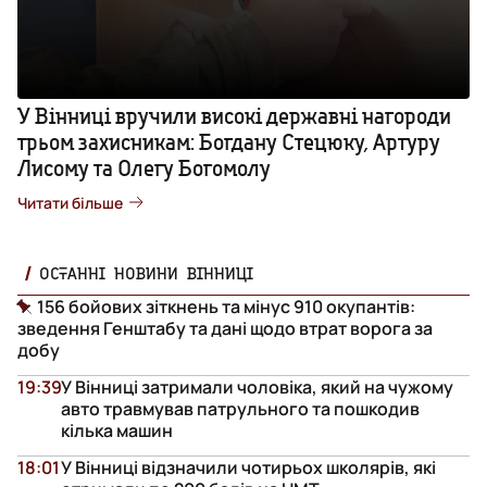
У Вінниці вручили високі державні нагороди
трьом захисникам: Богдану Стецюку, Артуру
Лисому та Олегу Богомолу
Читати більше
ОСТАННІ НОВИНИ ВІННИЦІ
156 бойових зіткнень та мінус 910 окупантів:
зведення Генштабу та дані щодо втрат ворога за
добу
19:39
У Вінниці затримали чоловіка, який на чужому
авто травмував патрульного та пошкодив
кілька машин
18:01
У Вінниці відзначили чотирьох школярів, які