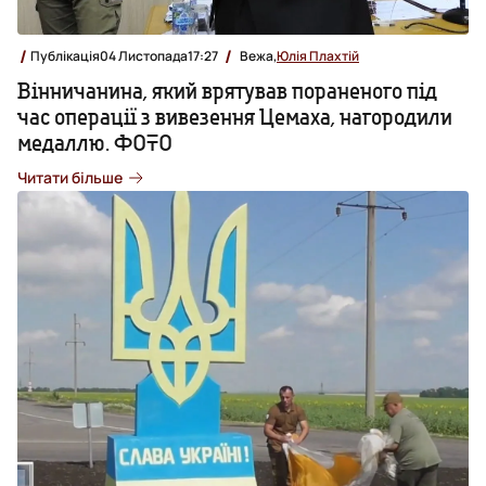
Публікація
04 Листопада
17:27
Вежа,
Юлія Плахтій
Вінничанина, який врятував пораненого під
час операції з вивезення Цемаха, нагородили
медаллю. ФОТО
Читати більше