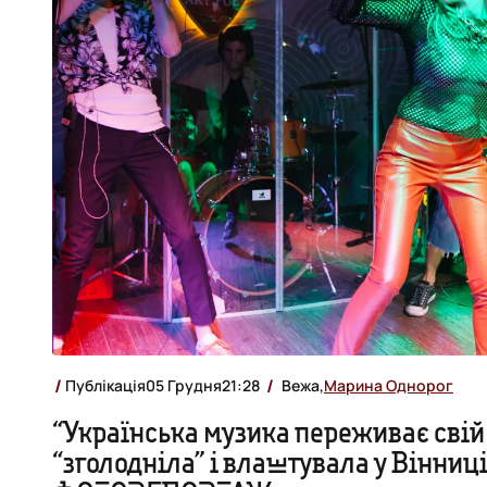
Публікація
05 Грудня
21:28
Вежа,
Марина Однорог
“Українська музика переживає свій
“зголодніла” і влаштувала у Вінниці