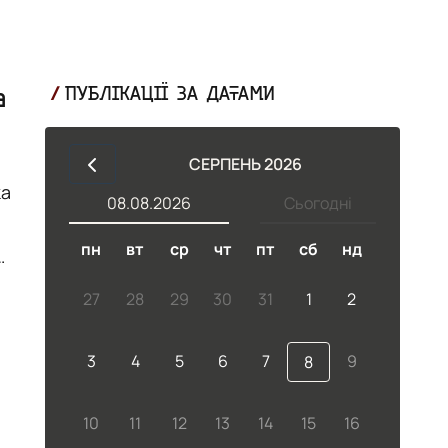
a
ПУБЛІКАЦІЇ ЗА ДАТАМИ
СЕРПЕНЬ 2026
ка
08.08.2026
Сьогодні
пн
вт
ср
чт
пт
сб
нд
27
28
29
30
31
1
2
3
4
5
6
7
9
8
10
11
12
13
14
15
16