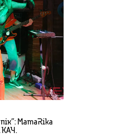
 пік”: MamaRika
 КАЧ.