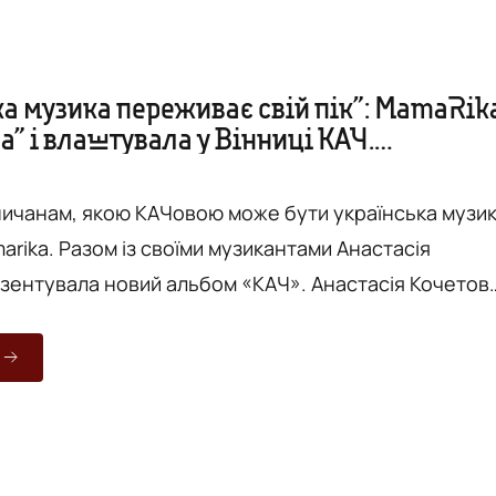
ка музика переживає свій пік”: MamaRik
а” і влаштувала у Вінниці КАЧ.
ОРТАЖ
ничанам, якою КАЧовою може бути українська музи
rika. Разом із своїми музикантами Анастасія
ала новий альбом «КАЧ». Анастасія Кочетова,
іше як Еріку, більше року тому розпочала нове
евдонімом MamaRika. За цей час вона встигала
на національному відборі «Євробачення», зняти
ів та випустити перший альбом під назвою «КАЧ» і
м в не...