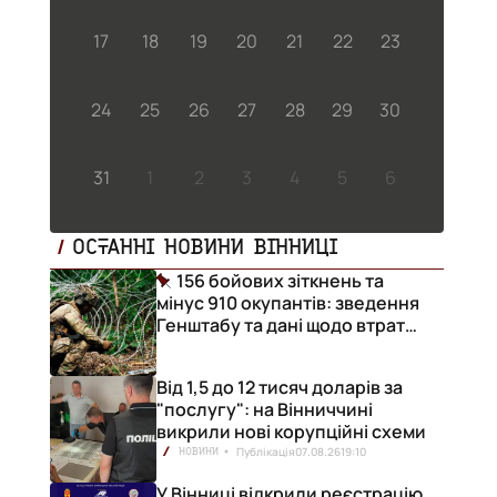
17
18
19
20
21
22
23
24
25
26
27
28
29
30
31
1
2
3
4
5
6
ОСТАННІ НОВИНИ ВІННИЦІ
156 бойових зіткнень та
мінус 910 окупантів: зведення
Генштабу та дані щодо втрат
ворога за добу
Від 1,5 до 12 тисяч доларів за
"послугу": на Вінниччині
викрили нові корупційні схеми
Публікація
07.08.26
19:10
НОВИНИ
У Вінниці відкрили реєстрацію