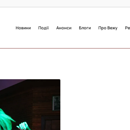
Новини
Події
Анонси
Блоги
Про Вежу
Ре