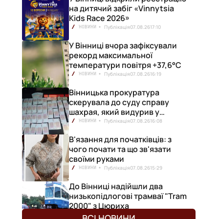
на дитячий забіг «Vinnytsia
Kids Race 2026»
Публікація
07.08.26
17:10
НОВИНИ
У Вінниці вчора зафіксували
рекорд максимальної
температури повітря +37,6°С
Публікація
07.08.26
16:19
НОВИНИ
Вінницька прокуратура
скерувала до суду справу
шахрая, який видурив у
вінничанки 154 тисячі гривень
Публікація
07.08.26
16:08
НОВИНИ
В'язання для початківців: з
чого почати та що зв'язати
своїми руками
Публікація
07.08.26
15:29
НОВИНИ
До Вінниці надійшли два
низькопідлогові трамваї "Tram
2000" з Цюриха
Публікація
07.08.26
15:25
НОВИНИ
ВСІ НОВИНИ