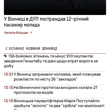
У Вінниці в ДТП постраждав 12-річний
пасажир мопеда
Читати більше
ОСТАННІ НОВИНИ ВІННИЦІ
156 бойових зіткнень та мінус 910 окупантів:
зведення Генштабу та дані щодо втрат ворога за
добу
13:57
У Вінниці затримали чоловіка, який планував
розкласти по місту 26 "закладок"
13:10
На Вінниччині протягом вихідних склали 27
протоколів на водіїв
12:16
Вінницька пауерліфтерка Марія Поступайло
здобула "золото" та два "срібла" на чемпіонаті