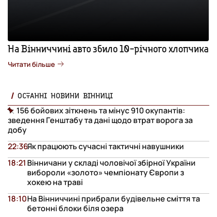
На Вінниччині авто збило 10-річного хлопчика
Читати більше
ОСТАННІ НОВИНИ ВІННИЦІ
156 бойових зіткнень та мінус 910 окупантів:
зведення Генштабу та дані щодо втрат ворога за
добу
22:36
Як працюють сучасні тактичні навушники
18:21
Вінничани у складі чоловічої збірної України
вибороли «золото» чемпіонату Європи з
хокею на траві
18:10
На Вінниччині прибрали будівельне сміття та
бетонні блоки біля озера