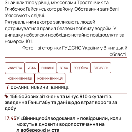
Знайшли тіло у річці, між селами Тростянчик та
Глибочок Гайсинського району. Обставини загибелі
з’ясовують слідчі.
Рятувальники вкотре закликають людей
дотримуватися правил безпеки поблизу водойм. У
випадку небезпеки необхідно негайно повідомляти за
номером 101.
Фото – зі сторінки ГУ ДСНС України у Вінницькій
області
VINNYTSIA
VЕЖА
ВІННИЦЯ
ВЕЖА
ВОДОЙМА
ЗАГИБЕЛЬ
НОВИНИ ВІННИЦІ
НОВИНИ ВІННИЦЯ
ОСТАННІ НОВИНИ ВІННИЦІ
156 бойових зіткнень та мінус 910 окупантів:
зведення Генштабу та дані щодо втрат ворога за
добу
17:45
У «Вінницяоблводоканалі» повідомили, коли
можуть відновити водопостачання на
лівобережжі міста